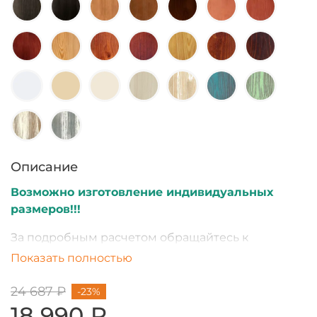
Описание
Возможно изготовление индивидуальных
размеров!!!
За подробным расчетом обращайтесь к
менеджеру.
Показать полностью
24 687 ₽
-23%
18 990 ₽