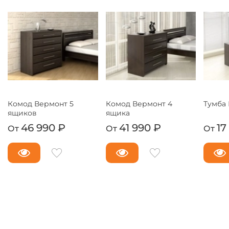
Комод Вермонт 5
Комод Вермонт 4
Тумба 
ящиков
ящика
46 990 ₽
41 990 ₽
17
От
От
От