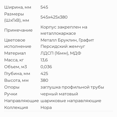
Ширина, мм
545
Размеры
545х425х380
(ШхГхВ), мм
Корпус закреплен на
Примечание
металлокаркасе
Цветовое
Металл Бруклин, Графит
исполнение
Персидский жемчуг
Материал
ЛДСП (16мм), МДФ
Масса, кг
13,6
Объем, м3
0,036
Глубина, мм
425
Высота, мм
380
Опоры
заглушка профильной трубы
Ручки
черный матовый
Направляющие
шариковые направляющие
Коллекция
Нора