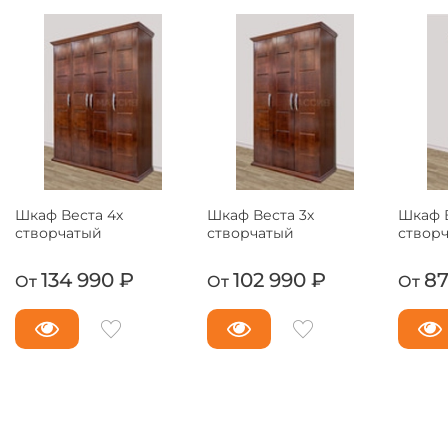
Шкаф Веста 4х
Шкаф Веста 3х
Шкаф В
створчатый
створчатый
створ
134 990 ₽
102 990 ₽
87
От
От
От