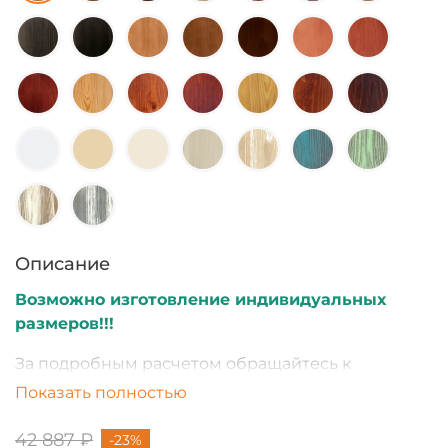
Описание
Возможно изготовление индивидуальных
размеров!!!
За подробным расчетом обращайтесь к
менеджеру.
Показать полностью
42 887 ₽
-23%