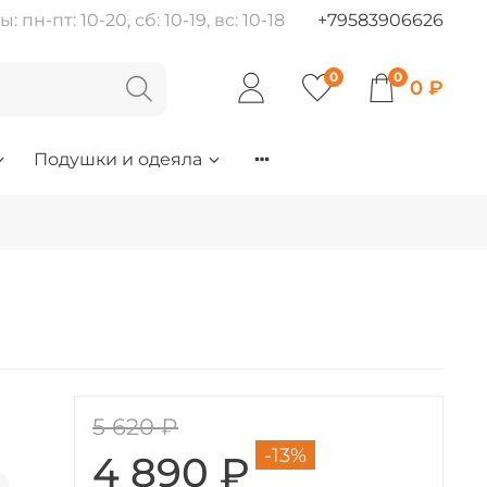
пн-пт: 10-20, сб: 10-19, вс: 10-18
+79583906626
0
0
0 ₽
Подушки и одеяла
5 620 ₽
-13%
4 890 ₽