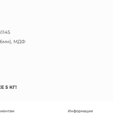
х1145
16мм), МДФ
 5 КГ!
лиентам
Информация