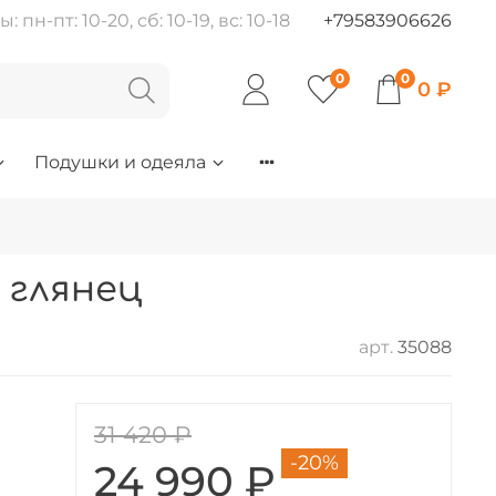
пн-пт: 10-20, сб: 10-19, вс: 10-18
+79583906626
0
0
0 ₽
Подушки и одеяла
 глянец
арт.
35088
31 420 ₽
-20%
24 990 ₽