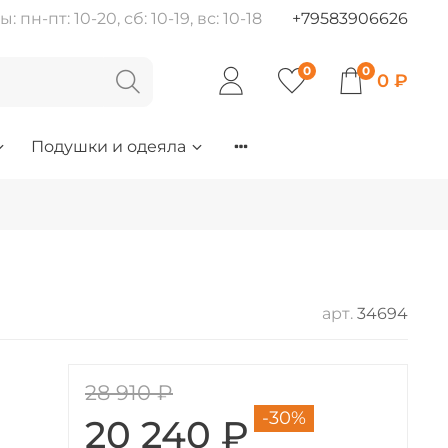
пн-пт: 10-20, сб: 10-19, вс: 10-18
+79583906626
0
0
0 ₽
Подушки и одеяла
арт.
34694
28 910 ₽
-30%
20 240 ₽