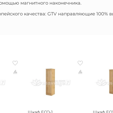
 помощью магнитного наконечника.
ейского качества: GTV направляющие 100% вы
Шкаф ECO-1
Шкаф EC