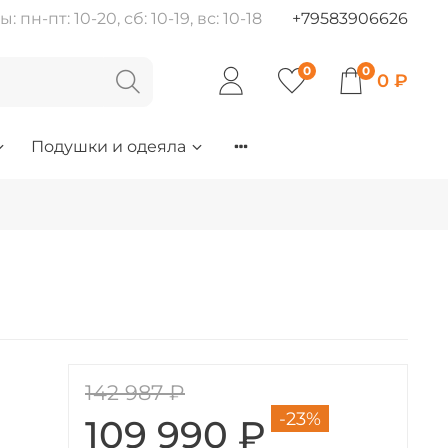
пн-пт: 10-20, сб: 10-19, вс: 10-18
+79583906626
0
0
0 ₽
Подушки и одеяла
142 987 ₽
-23%
109 990 ₽