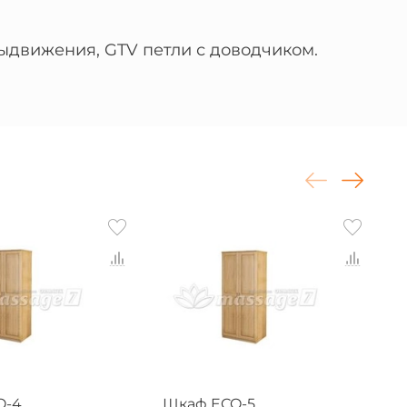
движения, GTV петли с доводчиком.
O-4
Шкаф ECO-5