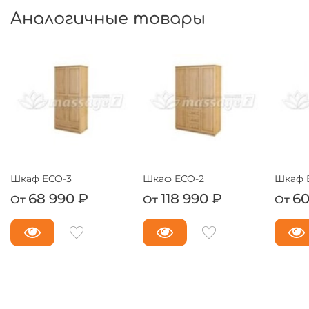
Аналогичные товары
Шкаф ECO-3
Шкаф ECO-2
Шкаф 
68 990 ₽
118 990 ₽
60
От
От
От