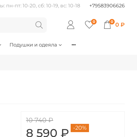
пн-пт: 10-20, сб: 10-19, вс: 10-18
+79583906626
0
0
0 ₽
Подушки и одеяла
10 740 ₽
-20%
8 590 ₽