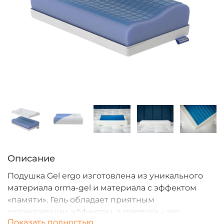
Описание
Подушка Gel ergo изготовлена из уникального
материала orma-gel и материала с эффектом
«памяти». Гель обладает приятным
охлаждающим эффектом, а memorix - это
Показать полностью
материал повышенной комфортности.