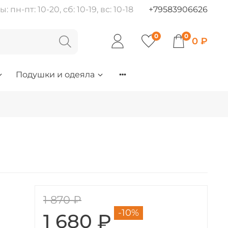
пн-пт: 10-20, сб: 10-19, вс: 10-18
+79583906626
0
0
0 ₽
Подушки и одеяла
1 870 ₽
-10%
1 680 ₽