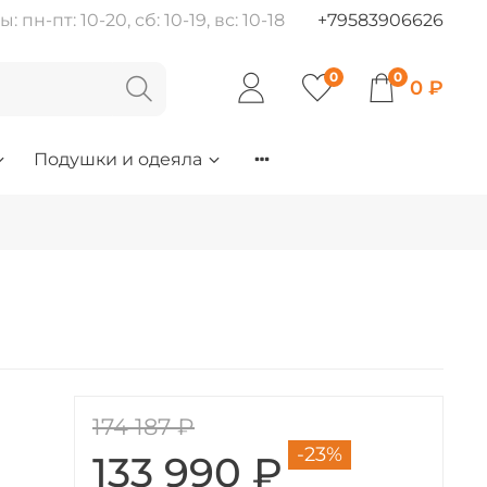
пн-пт: 10-20, сб: 10-19, вс: 10-18
+79583906626
0
0
0 ₽
Подушки и одеяла
174 187 ₽
-23%
133 990 ₽