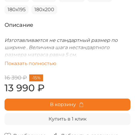
180х195
180х200
Описание
Изготавливается не стандартный размер по
ширине . Величина шага нестандартного
размера матраса равна 5 см.
Но размером не менее чем 70х160 и не более
Показать полностью
чем 180х200.
Цена за не стандарт по ширине соответствует
16 390 ₽
-15%
большему стандартному размеру+10%.
13 990 ₽
В корзину
Купить в 1 клик