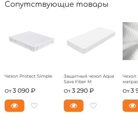
Сопутствующие товары
Чехол Protect Simple
Защитный чехол Aqua
Чехол
Save Fiber M
матрас
3 090 ₽
3 290 ₽
3 
От
От
От