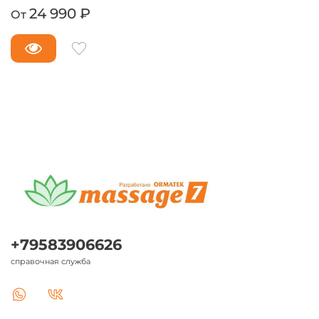
24 990 ₽
От
+79583906626
справочная служба