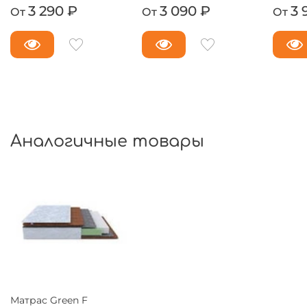
3 290 ₽
3 090 ₽
3 
От
От
От
Аналогичные товары
Матрас Green F