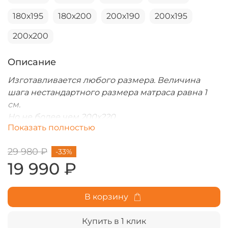
180х195
180х200
200х190
200х195
200х200
Описание
Изготавливается любого размера. Величина
шага нестандартного размера матраса равна 1
см.
Но не более чем 200х220.
Показать полностью
- Цена за не стандарт по ширине или длине
соответствует большему стандартному размеру.
29 980 ₽
-33%
- Цена свыше 200х200 + 20%
19 990 ₽
В корзину
Купить в 1 клик