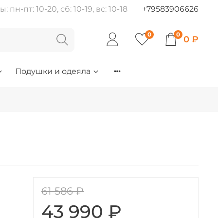
пн-пт: 10-20, сб: 10-19, вс: 10-18
+79583906626
0
0
0 ₽
Подушки и одеяла
61 586 ₽
43 990 ₽