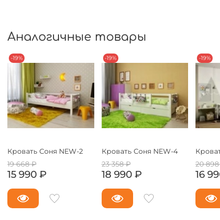
Аналогичные товары
-19%
-19%
-19%
Кровать Соня NEW-2
Кровать Соня NEW-4
Кроват
19 668 ₽
23 358 ₽
20 898
15 990 ₽
18 990 ₽
16 9