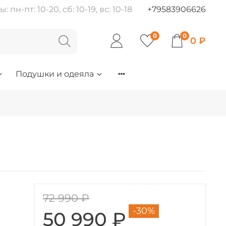
пн-пт: 10-20, сб: 10-19, вс: 10-18
+79583906626
0
0
0 ₽
Подушки и одеяла
72 990 ₽
-30%
50 990 ₽