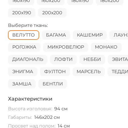
160х190
160x200
180х190
180x200
200х190
200х200
Выберите ткань:
ВЕЛУТТО
БАГАМА
КАШЕМИР
ЛАУ
РОГОЖКА
МИКРОВЕЛЮР
МОНАКО
ДИАГОНАЛЬ
ЛОФТИ
НЕББИ
ЭВИТ
ЭНИГМА
ФУЛТОН
МАРСЕЛЬ
ТЕДД
ЗАМША
БЕНТЛИ
Характеристики
Высота изголовья:
94 см
Габариты:
146х202 см
Просвет над полом:
14 см