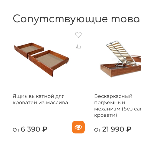
Сопутствующие това
Ящик выкатной для
Бескаркасный
кроватей из массива
подъёмный
механизм (без с
кровати)
6 390 ₽
21 990 ₽
От
От