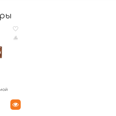
ры
амой