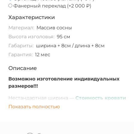
Фанерный переклад
(+
2 000 ₽
)
Характеристики
Материал:
Массив сосны
Высота изголовья:
95 см
Габариты:
ширина + 8см / длина + 8см
Гарантия:
12 мес
Описание
Возможно изготовление индивидуальных
размеров!!!
Нестандартная ширина —
Стоимость кровати
составляет стоимость ближайшего большего п
Показать полностью
ширине размера кровати.
Нестандартная длина спального места более 200
(210 или 220)
+ 4 000 ₽