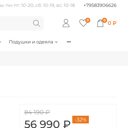
пн-пт: 10-20, сб: 10-19, вс: 10-18
+79583906626
0
0
0 ₽
Подушки и одеяла
84 190 ₽
-32%
56 990 ₽