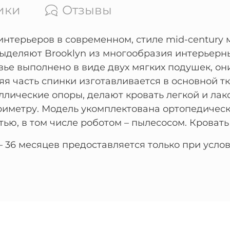
ики
Отзывы
нтерьеров в современном, стиле mid-century м
выделяют Brooklyn из многообразия интерьерн
вье выполнено в виде двух мягких подушек, он
я часть спинки изготавливается в основной тк
ллические опоры, делают кровать легкой и лак
ериметру. Модель укомплектована ортопедичес
тью, в том числе роботом – пылесосом. Кровать 
 – 36 месяцев предоставляется только при ус