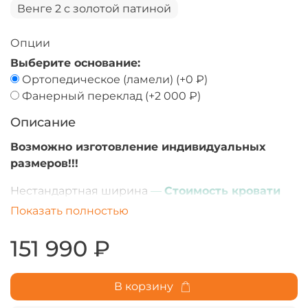
Венге 2 с золотой патиной
Опции
Выберите основание:
Ортопедическое (ламели)
(+
0 ₽
)
Фанерный переклад
(+
2 000 ₽
)
Описание
Возможно изготовление индивидуальных
размеров!!!
Нестандартная ширина
—
Стоимость кровати
составляет стоимость ближайшего большего
Показать полностью
по ширине размера кровати.
151 990 ₽
Нестандартная длина спального места более 200
см (210 или 220)
+ 4 000 ₽
В корзину