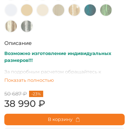
Описание
Возможно изготовление индивидуальных
размеров!!!
За подробным расчетом обращайтесь к
менеджеру.
Показать полностью
50 687 ₽
-23%
38 990 ₽
В корзину