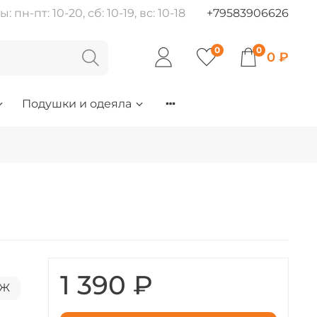
пн-пт: 10-20, сб: 10-19, вс: 10-18
+79583906626
0
0
0 ₽
Подушки и одеяла
1 390 ₽
НЖ